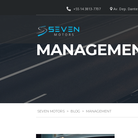
+55 14 3813-7707
Av. Dep. Dante 
MANAGEME
SEVEN MOTORS
>
BLOG
>
MANAGEMENT