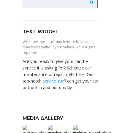
TEXT WIDGET
We know there isn’t much more frustrating
than being without your vehicle while it gets
repaired.
Are you ready to give your car the
service it is asking for? Schedule car
maintenance or repair right here. Our
top-notch
service staff
can get your car
or truck in and out quickly.
MEDIA GALLERY