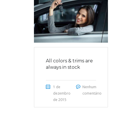
All colors & trims are
always in stock
1 de
Nenhum
dezembro
comentário
de 2015