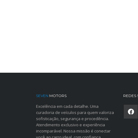
SEVEN
MOTORS
REDES 
Excelência em cada detalhe. Uma
curadoria de veículos para quem valoriza
sofisticação, segurança e procedência.
Atendimento exclusivo e experiência
incomparável. Nossa missão é conectar
você ao carro ideal, com confiança,