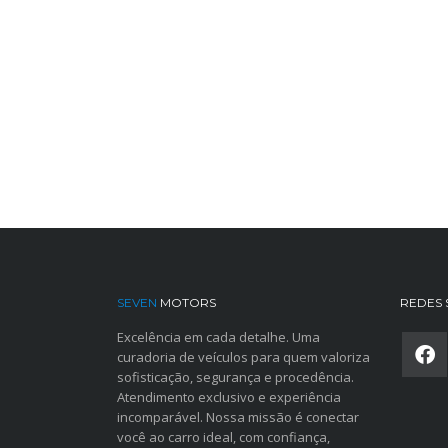
SEVEN
MOTORS
REDES 
Excelência em cada detalhe. Uma
curadoria de veículos para quem valoriza
sofisticação, segurança e procedência.
Atendimento exclusivo e experiência
incomparável. Nossa missão é conectar
você ao carro ideal, com confiança,