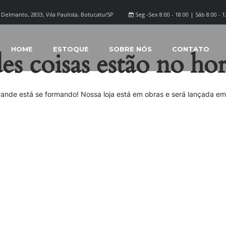
Delmanto, 2833, Vila Paulista, Botucatu/SP
Seg -Sex 8:00 - 18:00 | Sáb 8:00 - 1
HOME
ESTOQUE
SOBRE NÓS
CONTATO
s coisas estão no ho
rande está se formando! Nossa loja está em obras e será lançada em