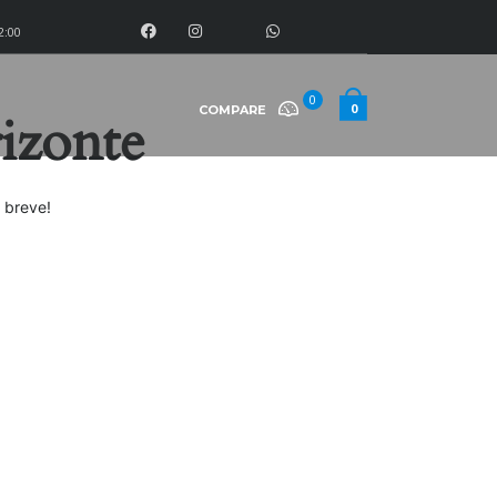
2:00
0
0
COMPARE
rizonte
 breve!