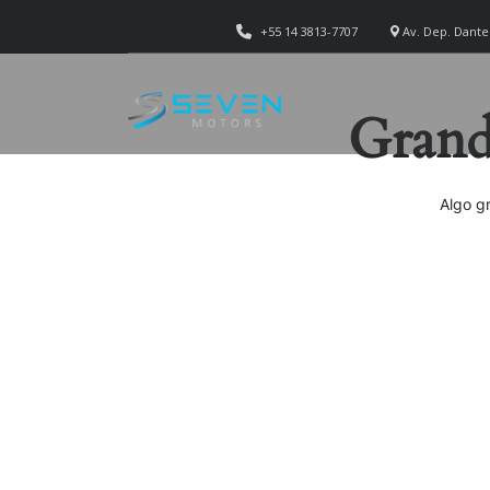
+55 14 3813-7707
Av. Dep. Dante 
Grande
Algo g