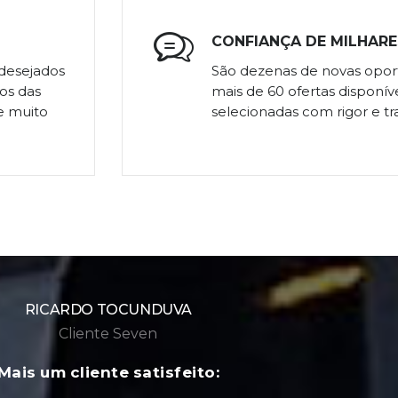
CONFIANÇA DE MILHARE
desejados
São dezenas de novas oport
os das
mais de 60 ofertas disponív
e muito
selecionadas com rigor e tr
MARCIO R. P.
Cliente Seven
Mais um cliente satisfeito: