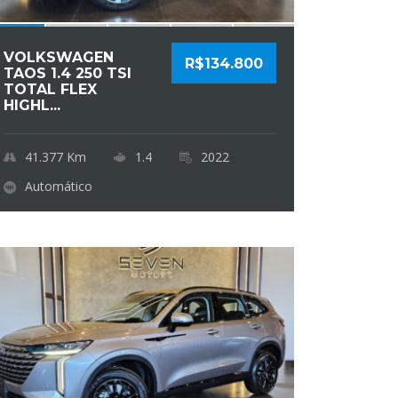
VOLKSWAGEN
R$134.800
TAOS 1.4 250 TSI
TOTAL FLEX
HIGHL...
41.377
Km
1.4
2022
Automático