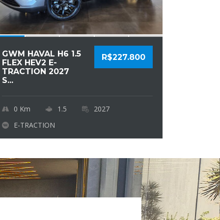
GWM HAVAL H6 1.5
R$227.800
FLEX HEV2 E-
TRACTION 2027
S...
0
Km
1.5
2027
E-TRACTION