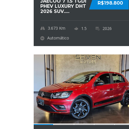
JAECOO 7 1.5 TGDI
R$198.800
PHEV LUXURY DHT
2026 SUV.....
3.673
Km
1.5
2026
Automático