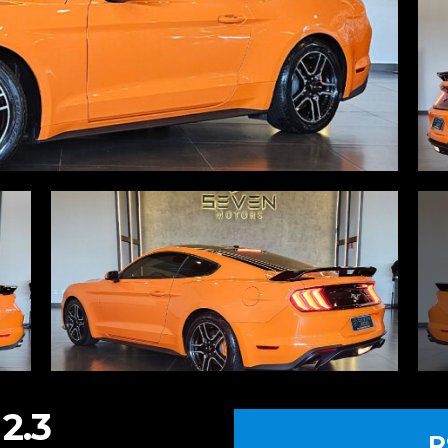
2.3
R