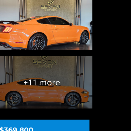
+11 more
$369.800