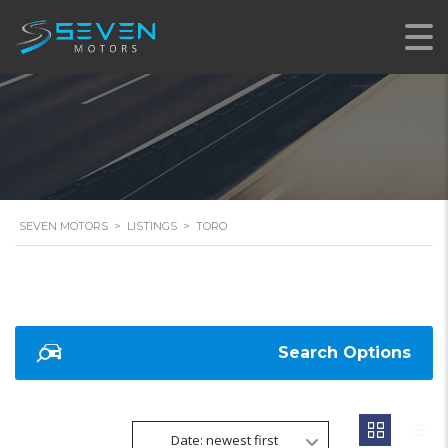
SEVEN MOTORS
>
LISTINGS
>
TORO
Search Options
Date: newest first