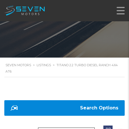
AT6
SEVEN MOTORS
>
LISTINGS
>
TITANO 2.2 TURBO DIESEL RANCH 4X4
AT6
Search Options