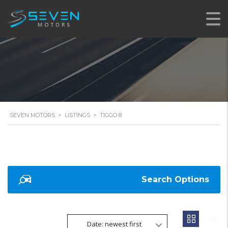
SEVEN MOTORS
>
LISTINGS
>
TIGGO 8
Search Options
Date: newest first