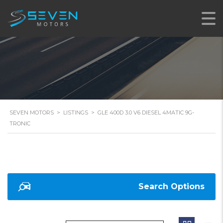
TRONIC
SEVEN MOTORS
>
LISTINGS
>
GLE 400D 3.0 V6 DIESEL 4MATIC 9G-
TRONIC
Search Options