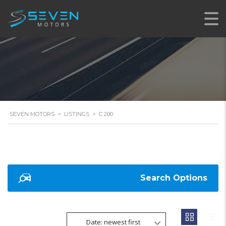
SEVEN MOTORS
>
LISTINGS
>
C 200
Search Options
Date: newest first