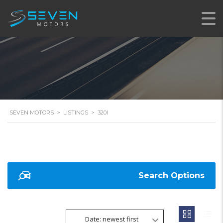
SEVEN MOTORS
>
LISTINGS
>
320I
Search Options
Date: newest first