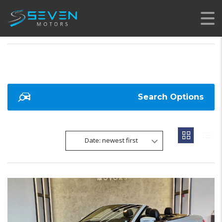
SEVEN MOTORS
>
LISTINGS
>
25489
Search Options
Date: newest first
18