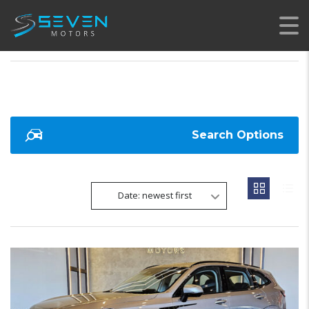
SEVEN MOTORS
>
LISTINGS
>
GWM
Search Options
Date: newest first
20