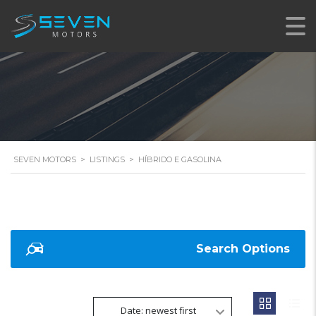
SEVEN MOTORS
>
LISTINGS
>
HÍBRIDO E GASOLINA
Search Options
Date: newest first