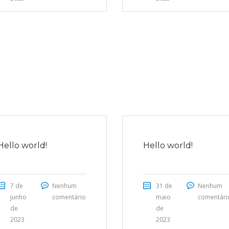
Hello world!
Hello world!
7 de
Nenhum
31 de
Nenhum
junho
comentário
maio
comentári
de
de
2023
2023