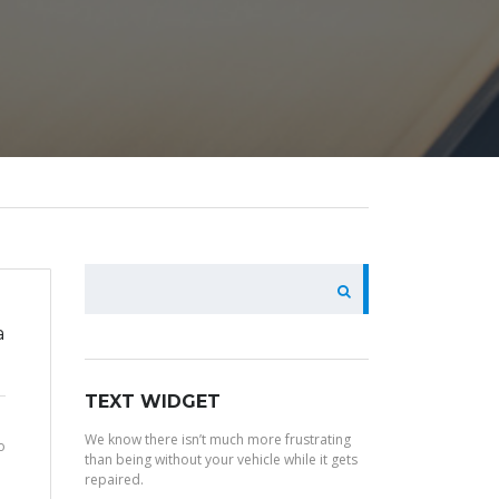
PESQUISAR
a
TEXT WIDGET
We know there isn’t much more frustrating
o
than being without your vehicle while it gets
repaired.