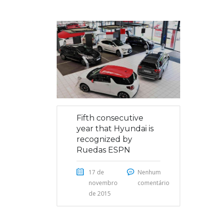
Fifth consecutive
year that Hyundai is
recognized by
Ruedas ESPN
17 de
Nenhum
novembro
comentário
de 2015