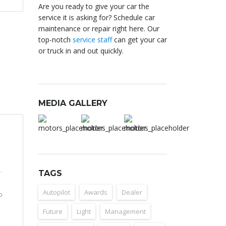
Are you ready to give your car the
service it is asking for? Schedule car
maintenance or repair right here. Our
top-notch
service staff
can get your car
or truck in and out quickly.
MEDIA GALLERY
TAGS
Autopilot
Awards
Dealer
o
Future
Light
Management