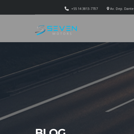
+55 14 3813-7707
Av. Dep. Dante 
BLOG