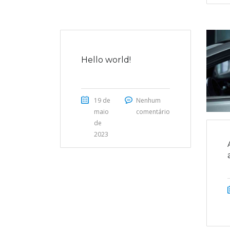
Hello world!
19 de
Nenhum
maio
comentário
de
2023