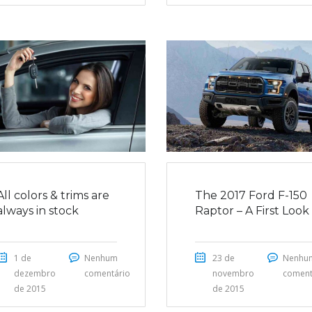
All colors & trims are
The 2017 Ford F-150
always in stock
Raptor – A First Look
1 de
Nenhum
23 de
Nenhu
dezembro
comentário
novembro
coment
de 2015
de 2015