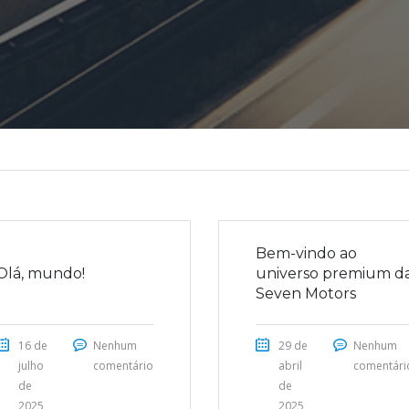
Bem-vindo ao
Olá, mundo!
universo premium d
Seven Motors
16 de
Nenhum
29 de
Nenhum
julho
comentário
abril
comentári
de
de
2025
2025