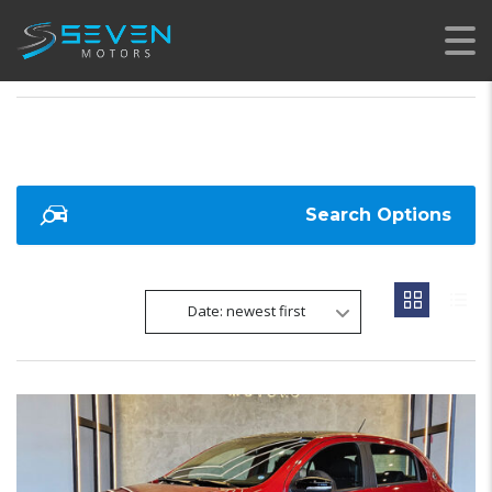
SEVEN MOTORS
>
LISTINGS
>
2023
Search Options
Date: newest first
18