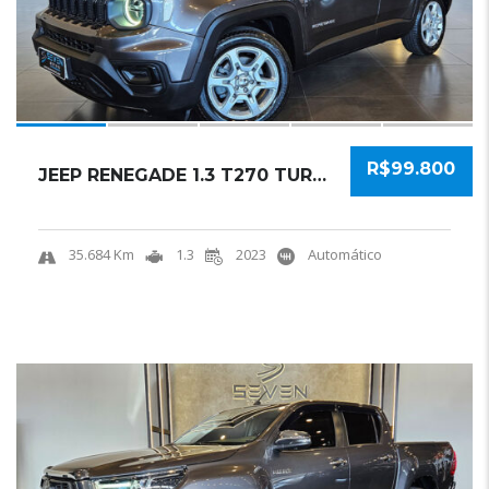
R$99.800
JEEP RENEGADE 1.3 T270 TURBO FLEX SPORT AT6 ...
35.684 Km
1.3
2023
Automático
18