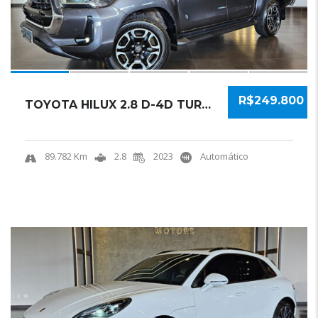
R$249.800
TOYOTA HILUX 2.8 D-4D TURBO DIESEL CD SRX 4X...
89.782 Km
2.8
2023
Automático
21