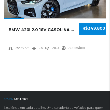
R$349.800
BMW 420I 2.0 16V GASOLINA CABRIO M SPORT STE...
25489 Km
2.0
2023
Automático
SEVEN
MOTORS
Excelência em cada detalhe. Uma curadoria de veículos para quem