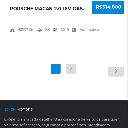
R$314.800
PORSCHE MACAN 2.0 16V GASOLINA 4P AUTOMÁTICO...
48537 Km
2.0
2019
Automático
1
2
SEVEN
MOTORS
Excelência em cada detalhe. Uma curadoria de veículos para quem
valoriza sofisticação, segurança e procedência. Atendimento