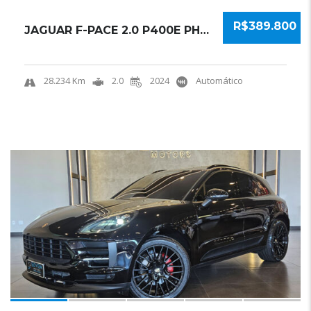
R$389.800
JAGUAR F-PACE 2.0 P400E PHEV R-DYNAMIC SE AW...
28.234 Km
2.0
2024
Automático
19