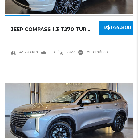
R$144.800
JEEP COMPASS 1.3 T270 TURBO FLEX S AT6 2022 ...
45.203 Km
1.3
2022
Automático
20