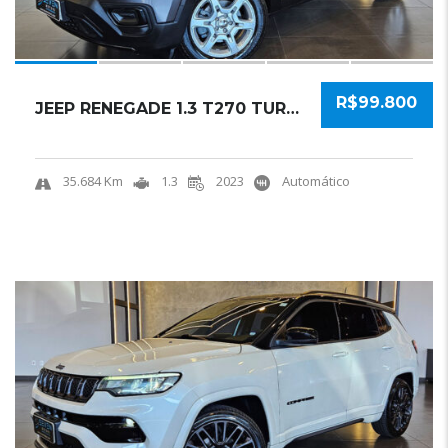
R$99.800
JEEP RENEGADE 1.3 T270 TURBO FLEX SPORT AT6 ...
35.684 Km
1.3
2023
Automático
20