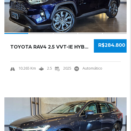
R$284.800
TOYOTA RAV4 2.5 VVT-IE HYBRID SX CONNECT AWD...
10.265 Km
2.5
2025
Automático
16