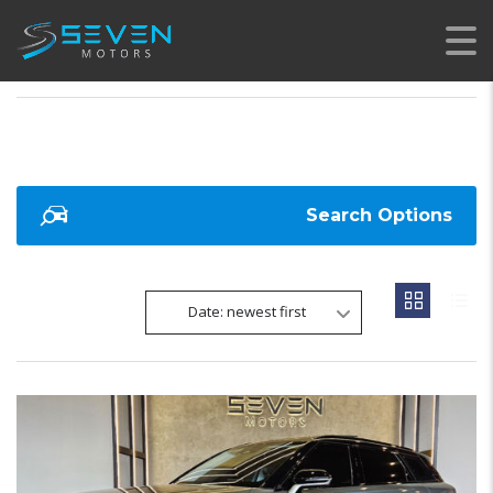
SEVEN MOTORS
>
LISTINGS
>
SUV
Search Options
Date: newest first
20