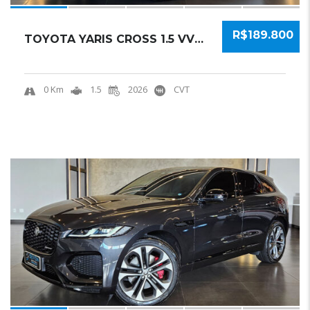
R$189.800
TOYOTA YARIS CROSS 1.5 VVT-I HYBRID FLEX XRX...
0 Km
1.5
2026
CVT
21