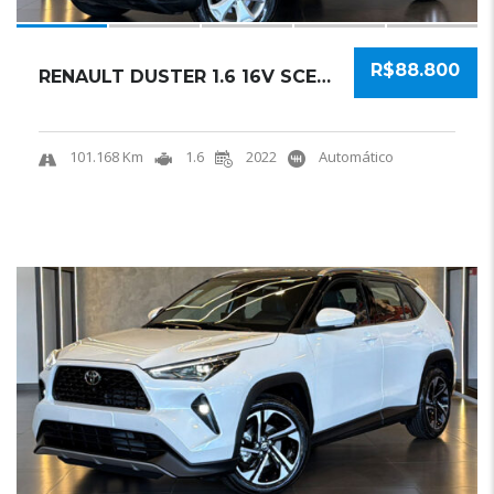
R$88.800
RENAULT DUSTER 1.6 16V SCE FLEX INTENSE X-TR...
101.168 Km
1.6
2022
Automático
20